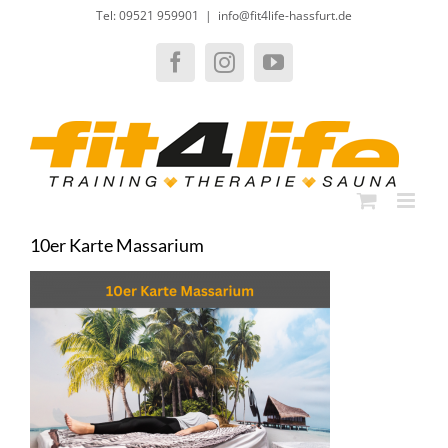
Zum
Tel: 09521 959901
|
info@fit4life-hassfurt.de
Inhalt
springen
Facebook
Instagram
YouTube
10er Karte Massarium