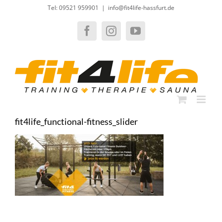
Zum
Tel: 09521 959901
|
info@fit4life-hassfurt.de
Inhalt
springen
Facebook
Instagram
YouTube
fit4life_functional-fitness_slider