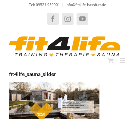
Zum
Tel: 09521 959901
|
info@fit4life-hassfurt.de
Inhalt
springen
Facebook
Instagram
YouTube
fit4life_sauna_slider