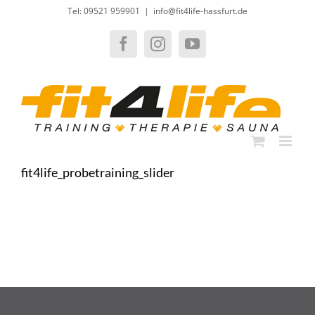
Zum
Tel: 09521 959901
|
info@fit4life-hassfurt.de
Inhalt
springen
Facebook
Instagram
YouTube
fit4life_probetraining_slider