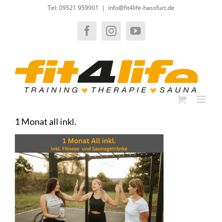
Zum
Tel: 09521 959901
|
info@fit4life-hassfurt.de
Inhalt
springen
Facebook
Instagram
YouTube
1 Monat all inkl.