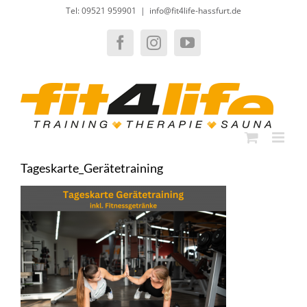
Zum
Tel: 09521 959901
|
info@fit4life-hassfurt.de
Inhalt
springen
Facebook
Instagram
YouTube
Tageskarte_Gerätetraining