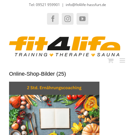
Zum
Tel: 09521 959901
|
info@fit4life-hassfurt.de
Inhalt
springen
Facebook
Instagram
YouTube
Online-Shop-Bilder (25)