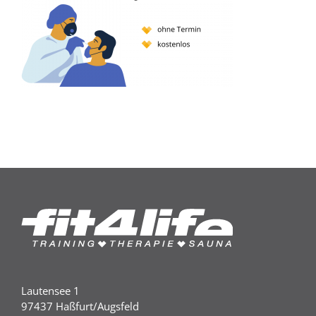
Lautensee 1
97437 Haßfurt/Augsfeld