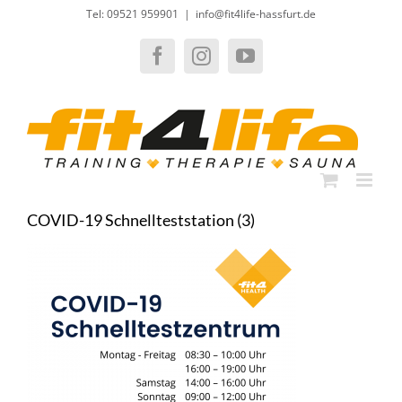
Zum
Tel: 09521 959901
|
info@fit4life-hassfurt.de
Inhalt
springen
Facebook
Instagram
YouTube
COVID-19 Schnellteststation (3)