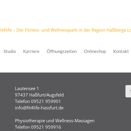
Studio
Karriere
Öffnungszeiten
Onlineshop
Kontakt
Lautensee 1
97437 Haßfurt/Augsfeld
Telefon 09521 959901
info@fit4life-hassfurt.de
Physiotherapie und Wellness-Massagen
Telefon 09521 959916