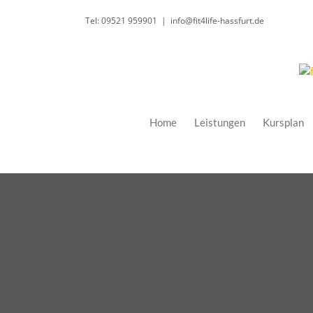
Zum
Tel: 09521 959901
|
info@fit4life-hassfurt.de
Inhalt
springen
Home
Leistungen
Kursplan