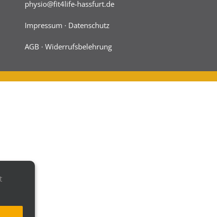
physio@fit4life-hassfurt.de
Impressum
·
Datenschutz
AGB
·
Widerrufsbelehrung
t