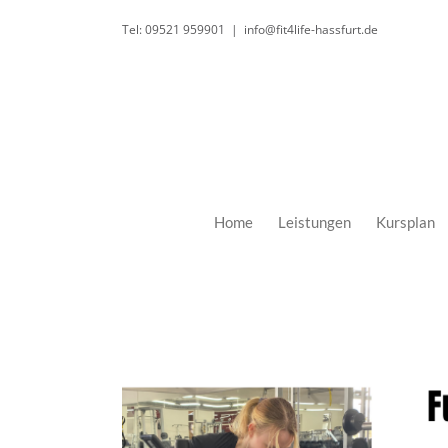
Zum
Tel: 09521 959901
|
info@fit4life-hassfurt.de
Inhalt
springen
Home
Leistungen
Kursplan
Zeige
grösseres
Bild