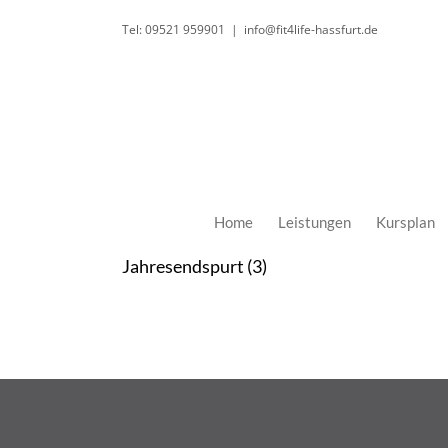
Zum
Tel: 09521 959901
|
info@fit4life-hassfurt.de
Inhalt
springen
Home
Leistungen
Kursplan
Jahresendspurt (3)