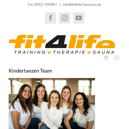
Zum
Tel: 09521 959901
|
info@fit4life-hassfurt.de
Inhalt
springen
Facebook
Instagram
YouTube
Kindertanzen Team