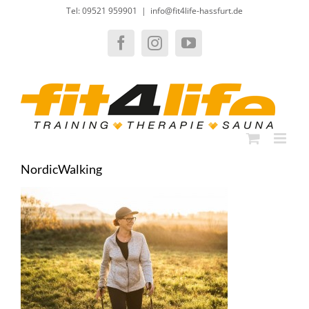
Zum
Tel: 09521 959901
|
info@fit4life-hassfurt.de
Inhalt
springen
Facebook
Instagram
YouTube
NordicWalking