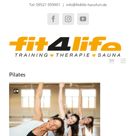
Zum
Tel: 09521 959901
|
info@fit4life-hassfurt.de
Inhalt
springen
Facebook
Instagram
YouTube
Pilates