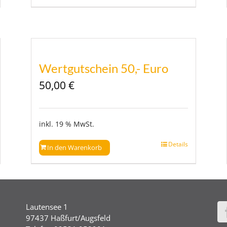
Wertgutschein 50,- Euro
50,00
€
inkl. 19 % MwSt.
Details
In den Warenkorb
Lautensee 1
97437 Haßfurt/Augsfeld