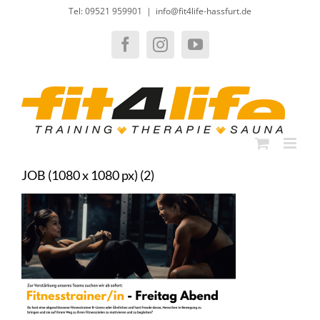
Zum
Tel: 09521 959901
|
info@fit4life-hassfurt.de
Inhalt
springen
Facebook
Instagram
YouTube
JOB (1080 x 1080 px) (2)