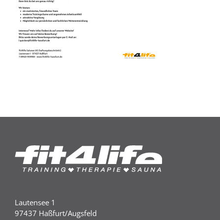
Lautensee 1
97437 Haßfurt/Augsfeld