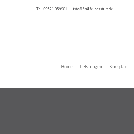
Zum
Tel: 09521 959901
|
info@fit4life-hassfurt.de
Inhalt
springen
Home
Leistungen
Kursplan