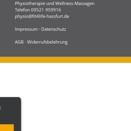
Physiotherapie und Wellness-Massagen
Telefon 09521 959916
physio@fit4life-hassfurt.de
Impressum
·
Datenschutz
AGB
·
Widerrufsbelehrung
t