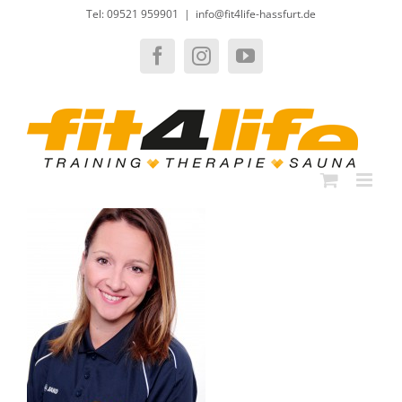
Zum
Tel: 09521 959901
|
info@fit4life-hassfurt.de
Inhalt
springen
Facebook
Instagram
YouTube