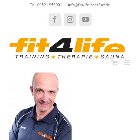
Zum
Tel: 09521 959901
|
info@fit4life-hassfurt.de
Inhalt
springen
Facebook
Instagram
YouTube