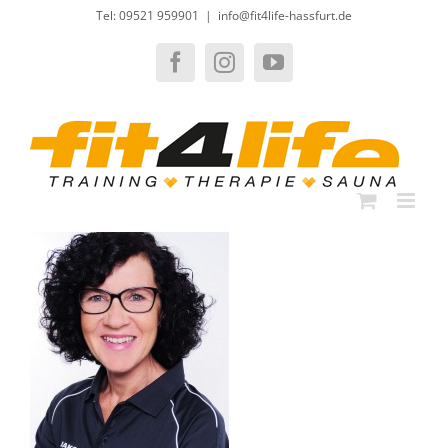
Zum
Tel: 09521 959901
|
info@fit4life-hassfurt.de
Inhalt
springen
Facebook
Instagram
YouTube