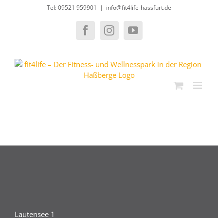
Zum
Tel: 09521 959901
|
info@fit4life-hassfurt.de
Inhalt
springen
Facebook
Instagram
YouTube
Lautensee 1