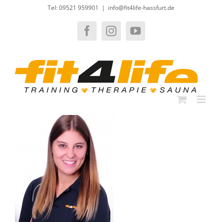
Zum
Tel: 09521 959901
|
info@fit4life-hassfurt.de
Inhalt
springen
Facebook
Instagram
YouTube