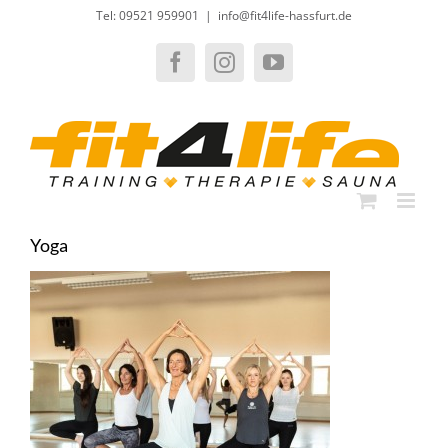
Zum
Tel: 09521 959901
|
info@fit4life-hassfurt.de
Inhalt
springen
Facebook
Instagram
YouTube
Yoga