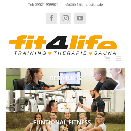
Zum
Tel: 09521 959901
|
info@fit4life-hassfurt.de
Inhalt
springen
Facebook
Instagram
YouTube