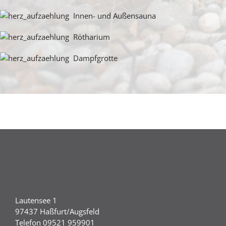
Innen- und Außensauna
Rötharium
Dampfgrotte
Lautensee 1
97437 Haßfurt/Augsfeld
Telefon 09521 959901